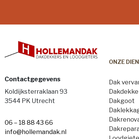
ONZE DIE
Contactgegevens
Dak verv
Koldijksterraklaan 93
Dakdekke
3544 PK Utrecht
Dakgoot
Daklekka
Dakrenova
06 – 18 88 43 66
Dakrepara
info@hollemandak.nl
Loodgiet