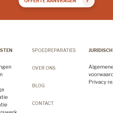
OFFERTE AANVRAGEN
NSTEN
SPOEDREPARATIES
JURIDISCH
angen
Algemen
OVER ONS
n
voorwaar
Privacy r
BLOG
ge
tie
CONTACT
tie
erswerk