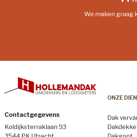
We maken graag ko
ONZE DIE
Contactgegevens
Dak verv
Koldijksterraklaan 93
Dakdekke
3544 PK Utrecht
Dakgoot