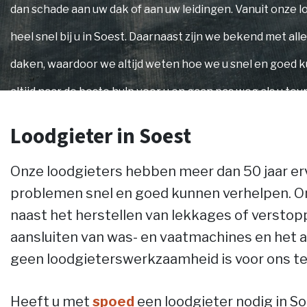
dan schade aan uw dak of aan uw leidingen. Vanuit onze lo
heel snel bij u in Soest. Daarnaast zijn we bekend met all
daken, waardoor we altijd weten hoe we u snel en goed 
altijd naar de beste hulp voor u en gaan pas weg als u t
we!
Loodgieter in Soest
Onze loodgieters hebben meer dan 50 jaar erv
problemen snel en goed kunnen verhelpen. 
naast het herstellen van lekkages of verstopp
aansluiten van was- en vaatmachines en het
geen loodgieterswerkzaamheid is voor ons te
Heeft u met
spoed
een loodgieter nodig in S