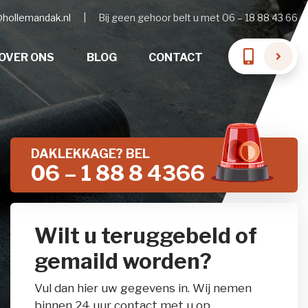
@hollemandak.nl
|
Bij geen gehoor belt u met 06 – 18 88 43 66
OVER ONS
BLOG
CONTACT
DAKLEKKAGE? BEL
06 – 1 88 8 4366
Wilt u teruggebeld of
gemaild worden?
Vul dan hier uw gegevens in. Wij nemen
binnen 24 uur contact met u op.