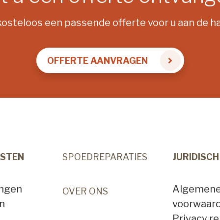
steloos een passende offerte voor u aan de ha
OFFERTE AANVRAGEN
NSTEN
SPOEDREPARATIES
JURIDISCH
angen
Algemen
OVER ONS
n
voorwaar
Privacy r