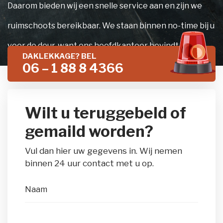
Daarom bieden wij een snelle service aan en zijn we
ruimschoots bereikbaar. We staan binnen no-time bij u
voor de deur, want ons hoofdkantoor bevindt zich in
DAKLEKKAGE? BEL
Utrecht. Als u doordeweeks geen tijd heeft om open te
06 – 1 88 8 4366
doen dan zijn we flexibel genoeg om in het weekend
langs te komen. Lees op deze pagina meer over onze
Wilt u teruggebeld of
verschillende diensten of bel direct naar 030 - 320
gemaild worden?
0630.
Vul dan hier uw gegevens in. Wij nemen
binnen 24 uur contact met u op.
Naam